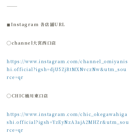
⸻
◼︎
Instagram 各店舗URL
◯
channel大宮西口店
https://www.instagram.com/channel_omiyanis
hi.official?igsh=djU5ZjRtMXNvczNw&utm_sou
rce=qr
◯
CHIC桶川東口店
https://www.instagram.com/chic_okegawahiga
shi.official?igsh=YzEyNzA3ajA2MHZr&utm_sou
rce=qr