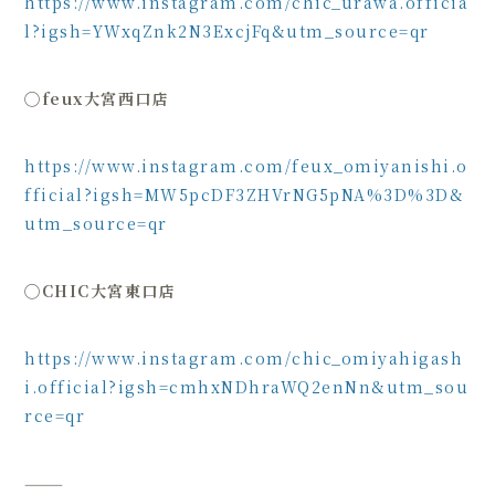
https://www.instagram.com/chic_urawa.officia
l?igsh=YWxqZnk2N3ExcjFq&utm_source=qr
◯
feux大宮西口店
https://www.instagram.com/feux_omiyanishi.o
fficial?igsh=MW5pcDF3ZHVrNG5pNA%3D%3D&
utm_source=qr
◯
CHIC大宮東口店
https://www.instagram.com/chic_omiyahigash
i.official?igsh=cmhxNDhraWQ2enNn&utm_sou
rce=qr
⸻