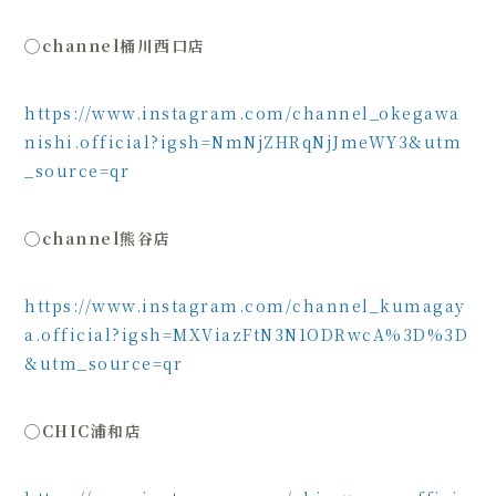
◯
channel桶川西口店
https://www.instagram.com/channel_okegawa
nishi.official?igsh=NmNjZHRqNjJmeWY3&utm
_source=qr
◯
channel熊谷店
https://www.instagram.com/channel_kumagay
a.official?igsh=MXViazFtN3N1ODRwcA%3D%3D
&utm_source=qr
◯
CHIC浦和店